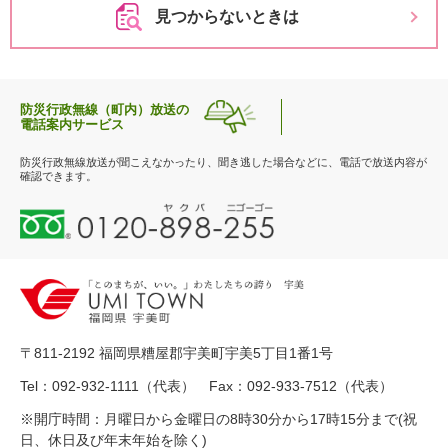
見つからないときは
防災行政無線（町内）放送の
電話案内サービス
防災行政無線放送が聞こえなかったり、聞き逃した場合などに、電話で放送内容が
確認できます。
0
1
2
0
-
8
9
〒811-2192 福岡県糟屋郡宇美町宇美5丁目1番1号
8
-
Tel：092-932-1111（代表） Fax：092-933-7512（代表）
2
※開庁時間：月曜日から金曜日の8時30分から17時15分まで(祝
5
日、休日及び年末年始を除く)
5