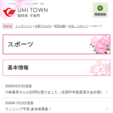
ペ
メ
ー
ニ
ジ
ュ
の
ー
先
を
トップページ
>
分類でさがす
>
町民活動
>
文化・スポーツ
>
スポーツ
現在地
頭
飛
で
ば
本
拡大
文字サイズ
標準
す
し
文
スポーツ
。
て
背景色変更
白
黒
青
本
文
へ
Multilingual（English・中文・한글）
基本情報
2026年8月3日更新
小林春芽さんの訪問を受けました（全国中学校柔道大会出場）
2026年7月23日更新
ランニング宇美 参加者募集！