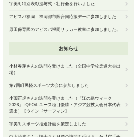
宇美町特別表彰授与式・壮行会を行いました
アビスパ福岡 福岡都市圏合同応援デーに参加しました
原田保育園のアビスパ福岡サッカー教室に参加しました。
お知らせ
小林春芽さんの訪問を受けました（全国中学校柔道大会出
場）
第7回町民軽スポーツ大会に参加しました
小薗正虎さんの訪問を受けました（「江の島ウィーク
2026」 iQFOiL ユース種目優勝・アジア競技大会日本代表
選出）【ウインドサーフィン】
宇美町スポーツ推進計画を策定しました
白水治貴さん・颯士さん兄弟の訪問を受けました【空手全