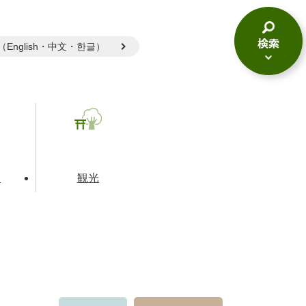
gual（English・中文・한글）
検
索
メ
ニ
ュ
ー
て
観光
とじる
とじる
とじる
和