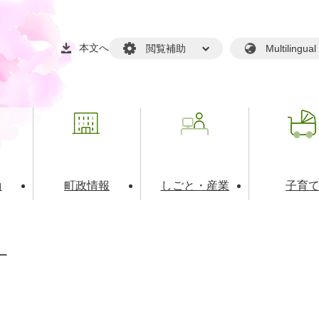
本文へ
閲覧補助
Multilin
動
町政情報
しごと・産業
子育
戸籍・マイナンバー
・生涯学習
税金・料金(個人向け）
文化・スポーツ
広報
税金（事業者向け）
ー
境・衛生
るさと納税
上下水道
職員採用情報
・開発
人権・男女共同参画・平