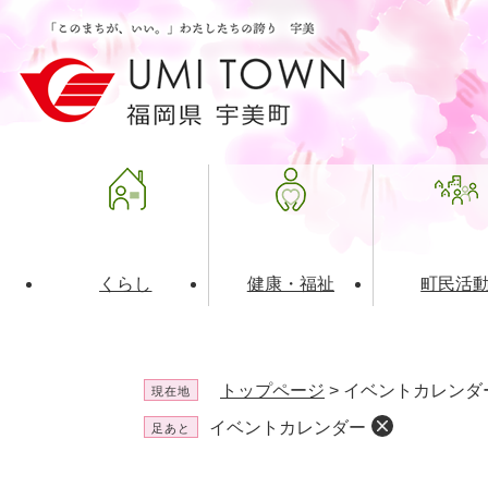
ペ
メ
ー
ニ
ジ
ュ
の
ー
先
を
頭
飛
で
ば
す
し
。
て
本
文
くらし
健康・福祉
町民活
へ
ライフインデックス
福祉・介護
地域コミュニティ
町の概要
入札・発注情報
住民票・
健康
社会教育
町政運営
産業振興
トップページ
>
イベントカレンダ
現在地
保険・年金
共働・ボランティア
歴史と文化財
広告事業
ごみ・環
施設案内
企業版ふ
イベントカレンダー
足あと
道路・交通・住まい
財政・管財情報
都市計画
本