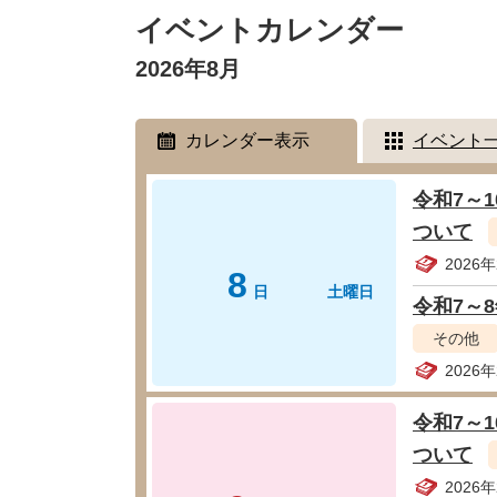
ペット・動物
防犯・防
イベントカレンダー
文
2026年8月
カレンダー表示
イベント
令和7～
ついて
2026
8
日
土曜日
令和7～
その他
2026
令和7～
ついて
2026