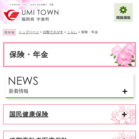
ペ
メ
ー
ニ
ジ
ュ
の
ー
先
を
トップページ
>
分類でさがす
>
くらし
>
保険・年金
現在地
頭
飛
で
ば
本
拡大
文字サイズ
標準
す
し
文
保険・年金
。
て
背景色変更
白
黒
青
本
文
へ
Multilingual（English・中文・한글）
新着情報
国民健康保険