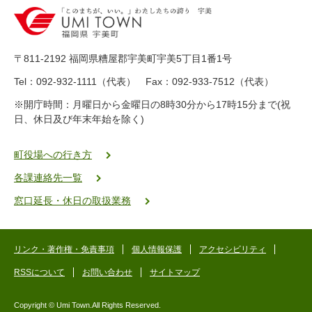
0
-
8
9
〒811-2192 福岡県糟屋郡宇美町宇美5丁目1番1号
8
-
Tel：092-932-1111（代表） Fax：092-933-7512（代表）
2
※開庁時間：月曜日から金曜日の8時30分から17時15分まで(祝
5
日、休日及び年末年始を除く)
5
ヤ
ク
町役場への行き方
バ
各課連絡先一覧
二
ゴ
窓口延長・休日の取扱業務
ー
ゴ
ー
リンク・著作権・免責事項
個人情報保護
アクセシビリティ
RSSについて
お問い合わせ
サイトマップ
Copyright © Umi Town.All Rights Reserved.