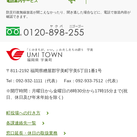
電話案内サービス
防災行政無線放送が聞こえなかったり、聞き逃した場合などに、電話で放送内容が
確認できます。
0
1
2
0
-
8
9
〒811-2192 福岡県糟屋郡宇美町宇美5丁目1番1号
8
-
Tel：092-932-1111（代表） Fax：092-933-7512（代表）
2
※開庁時間：月曜日から金曜日の8時30分から17時15分まで(祝
5
日、休日及び年末年始を除く)
5
ヤ
ク
町役場への行き方
バ
各課連絡先一覧
二
ゴ
窓口延長・休日の取扱業務