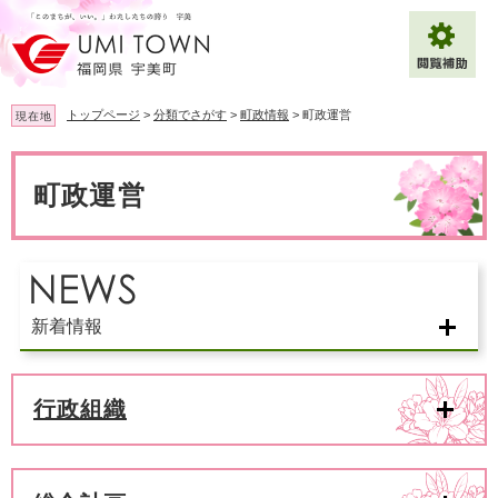
ペ
メ
ー
ニ
ジ
ュ
の
ー
先
を
トップページ
>
分類でさがす
>
町政情報
>
町政運営
現在地
頭
飛
で
ば
本
拡大
文字サイズ
標準
す
し
文
町政運営
。
て
背景色変更
白
黒
青
本
文
へ
Multilingual（English・中文・한글）
新着情報
行政組織