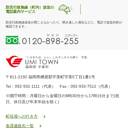
防災行政無線（町内）放送の
電話案内サービス
防災行政無線放送が聞こえなかったり、聞き逃した場合などに、電話で放送内容が
確認できます。
0
1
2
0
-
8
9
〒811-2192 福岡県糟屋郡宇美町宇美5丁目1番1号
8
-
Tel：092-932-1111（代表） Fax：092-933-7512（代表）
2
※開庁時間：月曜日から金曜日の8時30分から17時15分まで(祝
5
日、休日及び年末年始を除く)
5
ヤ
ク
町役場への行き方
バ
各課連絡先一覧
二