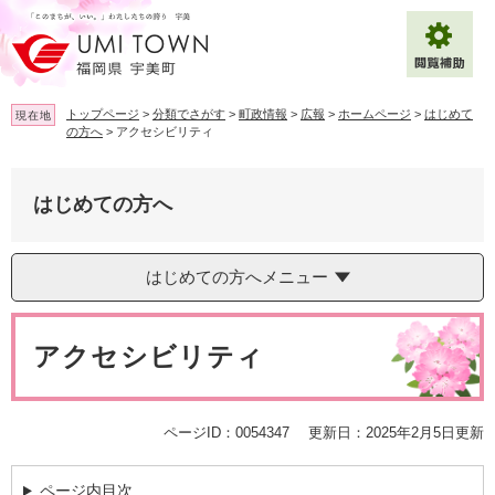
ペ
メ
ー
ニ
ジ
ュ
の
ー
先
を
トップページ
>
分類でさがす
>
町政情報
>
広報
>
ホームページ
>
はじめて
現在地
頭
飛
の方へ
>
アクセシビリティ
で
ば
拡大
文字サイズ
標準
す
し
。
て
はじめての方へ
背景色変更
白
黒
青
本
文
へ
Multilingual（English・中文・한글）
はじめての方へメニュー
本
文
アクセシビリティ
ページID：0054347
更新日：2025年2月5日更新
ページ内目次