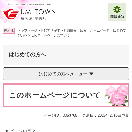
ペ
メ
ー
ニ
ジ
ュ
の
ー
先
を
トップページ
>
分類でさがす
>
町政情報
>
広報
>
ホームページ
>
はじめて
現在地
頭
飛
の方へ
>
このホームページについて
で
ば
拡大
文字サイズ
標準
す
し
。
て
はじめての方へ
背景色変更
白
黒
青
本
文
へ
Multilingual（English・中文・한글）
はじめての方へメニュー
本
文
このホームページについて
ページID：0053765
更新日：2025年2月5日更新
ページ内目次