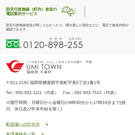
防災行政無線（町内）放送の
電話案内サービス
防災行政無線放送が聞こえなかったり、聞き逃した場合などに、電話で放送内容が
確認できます。
0
1
2
0
-
8
9
〒811-2192 福岡県糟屋郡宇美町宇美5丁目1番1号
8
-
Tel：092-932-1111（代表） Fax：092-933-7512（代表）
2
※開庁時間：月曜日から金曜日の8時30分から17時15分まで(祝
5
日、休日及び年末年始を除く)
5
ヤ
ク
町役場への行き方
バ
各課連絡先一覧