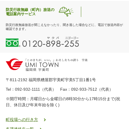
防災行政無線（町内）放送の
電話案内サービス
防災行政無線放送が聞こえなかったり、聞き逃した場合などに、電話で放送内容が
確認できます。
0
1
2
0
-
8
9
〒811-2192 福岡県糟屋郡宇美町宇美5丁目1番1号
8
-
Tel：092-932-1111（代表） Fax：092-933-7512（代表）
2
※開庁時間：月曜日から金曜日の8時30分から17時15分まで(祝
5
日、休日及び年末年始を除く)
5
ヤ
ク
町役場への行き方
バ