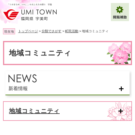
ペ
メ
ー
ニ
ジ
ュ
の
ー
先
を
トップページ
>
分類でさがす
>
町民活動
>
地域コミュニティ
現在地
頭
飛
で
ば
本
拡大
文字サイズ
標準
す
し
文
地域コミュニティ
。
て
背景色変更
白
黒
青
本
文
へ
Multilingual（English・中文・한글）
新着情報
地域コミュニティ