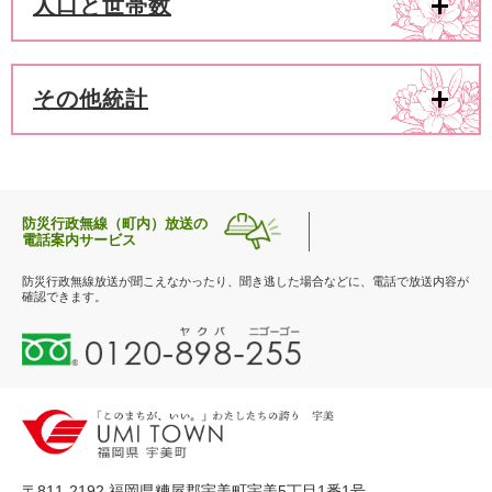
人口と世帯数
その他統計
防災行政無線（町内）放送の
電話案内サービス
防災行政無線放送が聞こえなかったり、聞き逃した場合などに、電話で放送内容が
確認できます。
0
1
2
0
-
8
9
〒811-2192 福岡県糟屋郡宇美町宇美5丁目1番1号