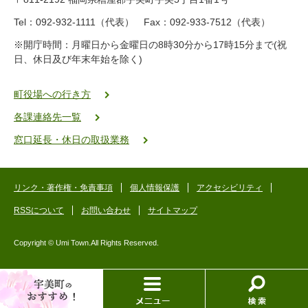
8
-
Tel：092-932-1111（代表） Fax：092-933-7512（代表）
2
※開庁時間：月曜日から金曜日の8時30分から17時15分まで(祝
5
日、休日及び年末年始を除く)
5
ヤ
ク
町役場への行き方
バ
各課連絡先一覧
二
ゴ
窓口延長・休日の取扱業務
ー
ゴ
ー
リンク・著作権・免責事項
個人情報保護
アクセシビリティ
RSSについて
お問い合わせ
サイトマップ
Copyright © Umi Town.All Rights Reserved.
お
メ
検