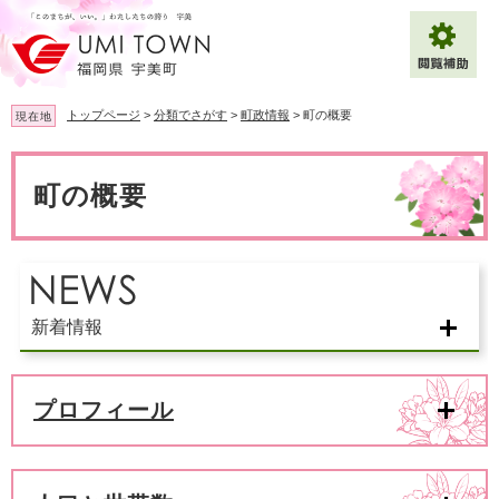
ペ
メ
ー
ニ
ジ
ュ
の
ー
先
を
トップページ
>
分類でさがす
>
町政情報
>
町の概要
現在地
頭
飛
で
ば
本
拡大
文字サイズ
標準
す
し
文
町の概要
。
て
背景色変更
白
黒
青
本
文
へ
Multilingual（English・中文・한글）
新着情報
プロフィール