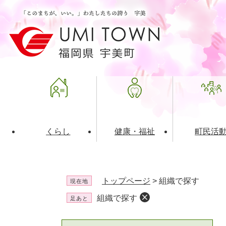
ペ
メ
ー
ニ
ジ
ュ
の
ー
先
を
頭
飛
で
ば
す
し
。
て
本
文
くらし
健康・福祉
町民活
へ
ライフインデックス
福祉・介護
地域コミュニティ
町の概要
入札・発注情報
住民票・
健康
社会教育
町政運営
産業振興
トップページ
>
組織で探す
現在地
保険・年金
共働・ボランティア
歴史と文化財
広告事業
ごみ・環
施設案内
企業版ふ
組織で探す
足あと
道路・交通・住まい
財政・管財情報
都市計画