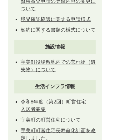
資格審査申請の登録内容の変更に
ついて
境界確認協議に関する申請様式
契約に関する書類の様式について
施設情報
宇美町役場敷地内での忘れ物（遺
失物）について
生活インフラ情報
令和8年度（第2回）町営住宅
入居者募集
宇美町の町営住宅について
宇美町町営住宅長寿命化計画を改
定しました。