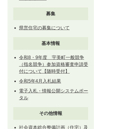
募集
県営住宅の募集について
基本情報
令和8・9年度 宇美町一般競争
（指名競争）参加資格審査申請受
付について【随時受付】
令和5年4月入札結果
電子入札・情報公開システムポー
タル
その他情報
社会資本総合整備計画（住宅）及