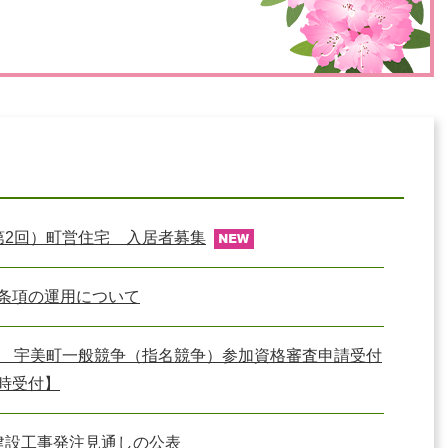
災・安全
第2回）町営住宅 入居者募集
条項の運用について
度 宇美町一般競争（指名競争）参加資格審査申請受付
時受付】
建設工事発注見通しの公表