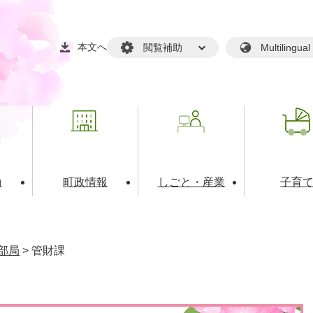
本文へ
閲覧補助
Multilin
動
町政情報
しごと・産業
子育
戸籍・マイナンバー
・生涯学習
税金・料金(個人向け）
文化・スポーツ
広報
税金（事業者向け）
部局
>
管財課
境・衛生
るさと納税
上下水道
職員採用情報
・開発
人権・男女共同参画・平