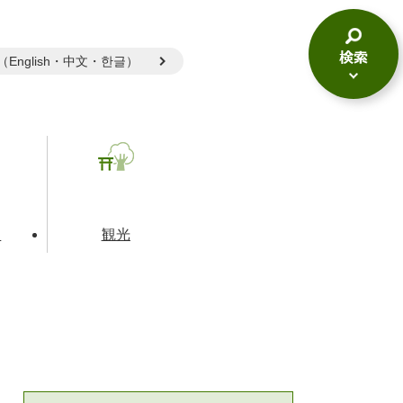
gual（English・中文・한글）
検
索
メ
ニ
ュ
ー
て
観光
とじる
とじる
とじる
和