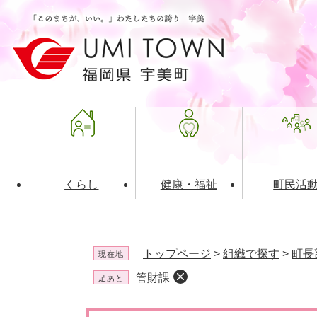
ペ
メ
ー
ニ
ジ
ュ
の
ー
先
を
頭
飛
で
ば
す
し
。
て
本
文
くらし
健康・福祉
町民活
へ
ライフインデックス
福祉・介護
地域コミュニティ
町の概要
入札・発注情報
住民票・
健康
社会教育
町政運営
産業振興
トップページ
>
組織で探す
>
町長
現在地
保険・年金
共働・ボランティア
歴史と文化財
広告事業
ごみ・環
施設案内
企業版ふ
管財課
足あと
道路・交通・住まい
財政・管財情報
都市計画
本