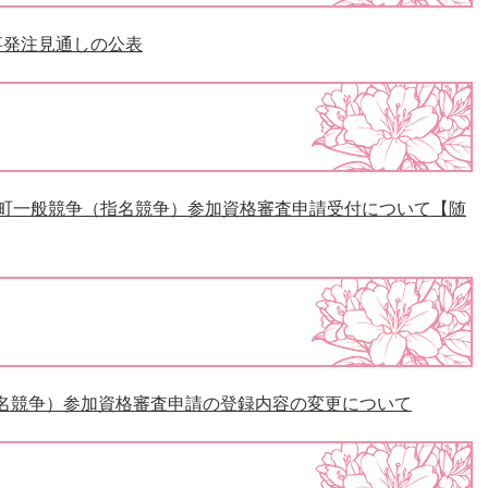
事発注見通しの公表
美町一般競争（指名競争）参加資格審査申請受付について【随
名競争）参加資格審査申請の登録内容の変更について