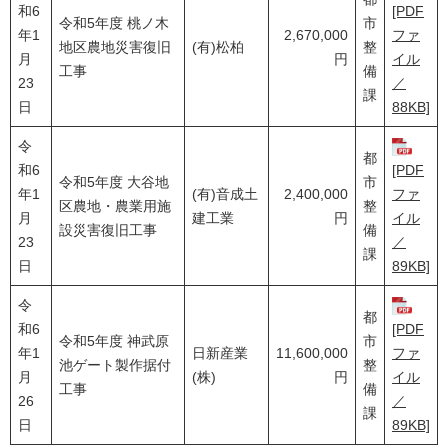
和6
[PDF
令和5年度 桃ノ木
市
年1
2,670,000
ファ
地区農地災害復旧
(有)松柏
整
月
円
イル
工事
備
23
／
課
日
88KB]
令
都
和6
[PDF
令和5年度 大谷地
市
年1
(有)音成土
2,400,000
ファ
区農地・農業用施
整
月
建工業
円
イル
設災害復旧工事
備
23
／
課
日
89KB]
令
都
和6
[PDF
令和5年度 神武原
市
年1
日新産業
11,600,000
ファ
池ゲート製作据付
整
月
(株)
円
イル
工事
備
26
／
課
日
89KB]