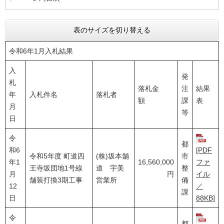
表のサイズを切り替える
令和6年1月入札結果
入
発
札
落札金
注
結果
年
入札件名
落札者
額
課
表
月
等
日
令
都
和6
[PDF
令和5年度 町道四
(株)坂本舗
市
年1
16,560,000
ファ
王寺坂団地1号線
道 宇美
整
月
円
イル
舗装打換3期工事
営業所
備
12
／
課
日
88KB]
令
都