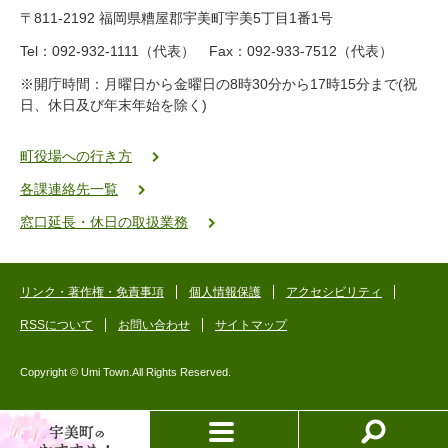
9
〒811-2192 福岡県糟屋郡宇美町宇美5丁目1番1号
8
-
Tel：092-932-1111（代表） Fax：092-933-7512（代表）
2
※開庁時間：月曜日から金曜日の8時30分から17時15分まで(祝
5
日、休日及び年末年始を除く)
5
ヤ
ク
町役場への行き方
バ
各課連絡先一覧
二
ゴ
窓口延長・休日の取扱業務
ー
ゴ
ー
リンク・著作権・免責事項
個人情報保護
アクセシビリティ
RSSについて
お問い合わせ
サイトマップ
Copyright © Umi Town.All Rights Reserved.