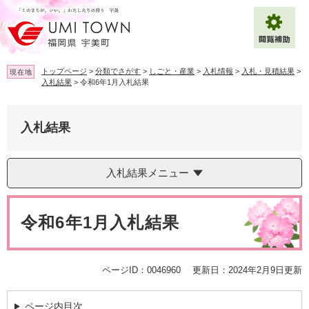
ペ
メ
ー
ニ
ジ
ュ
の
ー
先
を
トップページ
>
分類でさがす
>
しごと・産業
>
入札情報
>
入札・見積結果
>
現在地
頭
飛
入札結果
>
令和6年1月入札結果
で
ば
拡大
文字サイズ
標準
す
し
。
て
入札結果
背景色変更
白
黒
青
本
文
へ
Multilingual（English・中文・한글）
入札結果メニュー
本
文
令和6年1月入札結果
ページID：0046960
更新日：2024年2月9日更新
ページ内目次