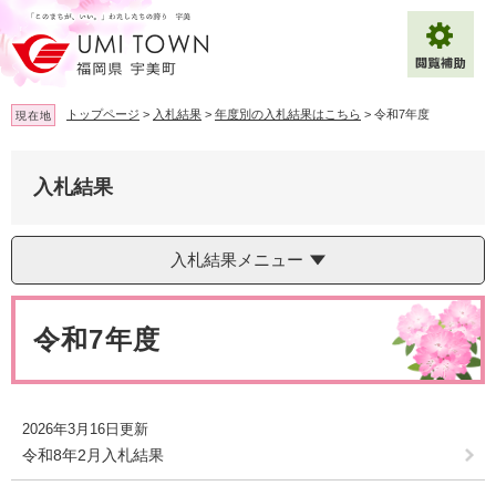
ペ
メ
ー
ニ
ジ
ュ
の
ー
先
を
トップページ
>
入札結果
>
年度別の入札結果はこちら
>
令和7年度
現在地
頭
飛
で
ば
拡大
文字サイズ
標準
す
し
入札結果
。
て
背景色変更
白
黒
青
本
文
入札結果メニュー
へ
Multilingual（English・中文・한글）
本
文
令和7年度
2026年3月16日更新
令和8年2月入札結果