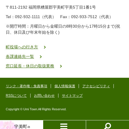
9
〒811-2192 福岡県糟屋郡宇美町宇美5丁目1番1号
8
-
Tel：092-932-1111（代表） Fax：092-933-7512（代表）
2
※開庁時間：月曜日から金曜日の8時30分から17時15分まで(祝
5
日、休日及び年末年始を除く)
5
ヤ
ク
町役場への行き方
バ
各課連絡先一覧
二
ゴ
窓口延長・休日の取扱業務
ー
ゴ
ー
リンク・著作権・免責事項
個人情報保護
アクセシビリティ
RSSについて
お問い合わせ
サイトマップ
Copyright © Umi Town.All Rights Reserved.