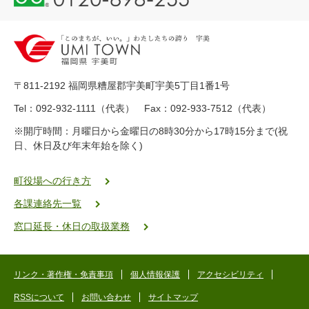
1
2
0
-
8
9
〒811-2192 福岡県糟屋郡宇美町宇美5丁目1番1号
8
-
Tel：092-932-1111（代表） Fax：092-933-7512（代表）
2
※開庁時間：月曜日から金曜日の8時30分から17時15分まで(祝
5
日、休日及び年末年始を除く)
5
ヤ
ク
町役場への行き方
バ
各課連絡先一覧
二
ゴ
窓口延長・休日の取扱業務
ー
ゴ
ー
リンク・著作権・免責事項
個人情報保護
アクセシビリティ
RSSについて
お問い合わせ
サイトマップ