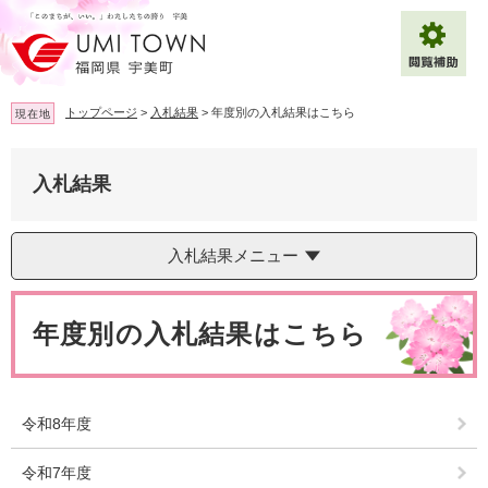
ペ
メ
ー
ニ
ジ
ュ
の
ー
先
を
トップページ
>
入札結果
>
年度別の入札結果はこちら
現在地
頭
飛
で
ば
拡大
文字サイズ
標準
す
し
入札結果
。
て
背景色変更
白
黒
青
本
文
入札結果メニュー
へ
Multilingual（English・中文・한글）
本
文
年度別の入札結果はこちら
令和8年度
令和7年度