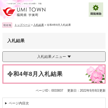
ペ
メ
ー
ニ
ジ
ュ
の
ー
先
を
トップページ
>
入札結果
>
令和4年8月入札結果
現在地
頭
飛
で
ば
拡大
文字サイズ
標準
す
し
入札結果
。
て
背景色変更
白
黒
青
本
文
入札結果メニュー
へ
Multilingual（English・中文・한글）
本
文
令和4年8月入札結果
ページID：0033837
更新日：2022年9月8日更新
ページ内目次