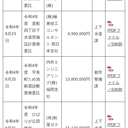
委託
(株)
令和4年
(株)極
度 貴船
東技工
令和4年
上下
四丁目下
コンサ
[PDFフ
8月23
8,900,000円
水道
水道実施
ルタン
ァイル
日
課
設計業務
ト 西日
／59KB]
委託
本支社
内外エ
令和4年
ンジニ
令和4年
度 宇美
都市
アリン
[PDFフ
8月25
町ため池
13,800,000円
整備
グ(株)
ァイル
日
耐震診断
課
福岡支
／63KB]
業務委託
社
令和4年
度 ひば
(有)粕
令和4年
りが丘団
上下
屋ガス
[PDFフ