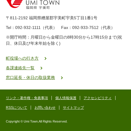
-
8
9
〒811-2192 福岡県糟屋郡宇美町宇美5丁目1番1号
8
-
Tel：092-932-1111（代表） Fax：092-933-7512（代表）
2
※開庁時間：月曜日から金曜日の8時30分から17時15分まで(祝
5
日、休日及び年末年始を除く)
5
ヤ
ク
町役場への行き方
バ
各課連絡先一覧
二
ゴ
窓口延長・休日の取扱業務
ー
ゴ
ー
リンク・著作権・免責事項
個人情報保護
アクセシビリティ
RSSについて
お問い合わせ
サイトマップ
Copyright © Umi Town.All Rights Reserved.