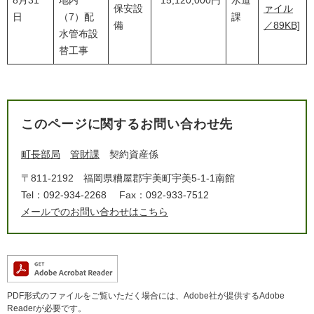
8月31
地内
15,120,000円
水道
保安設
ァイル
日
（7）配
課
備
／89KB]
水管布設
替工事
このページに関するお問い合わせ先
町長部局
管財課
契約資産係
〒811-2192
福岡県糟屋郡宇美町宇美5-1-1南館
Tel：092-934-2268
Fax：092-933-7512
メールでのお問い合わせはこちら
PDF形式のファイルをご覧いただく場合には、Adobe社が提供するAdobe
Readerが必要です。