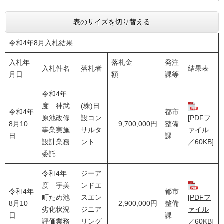
表のサイズを切り替える
令和4年8月入札結果
入札年
落札金
発注
入札件名
落札者
結果表
月日
額
課等
令和4年
度 神武
(株)日
令和4年
都市
原池改修
設コン
[PDFフ
8月10
9,700,000円
整備
事業実施
サルタ
ァイル
日
課
設計業務
ント
／60KB]
委託
令和4年
ジーア
度 宇美
ンドエ
令和4年
都市
町ため池
スエン
[PDFフ
8月10
2,900,000円
整備
劣化状況
ジニア
ァイル
日
課
評価業務
リング
／60KB]