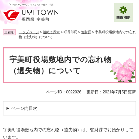
ペ
メ
ー
ニ
ジ
ュ
の
ー
先
を
トップページ
>
組織で探す
>
町長部局
>
管財課
>
宇美町役場敷地内での忘れ
現在地
頭
飛
物（遺失物）について
で
ば
拡大
文字サイズ
標準
す
し
本
。
て
文
宇美町役場敷地内での忘れ物
背景色変更
白
黒
青
本
文
（遺失物）について
へ
Multilingual（English・中文・한글）
ページID：0022926
更新日：2021年7月5日更新
ページ内目次
宇美町役場敷地内での忘れ物（遺失物）は、管財課でお預かりして
います。