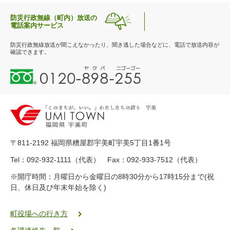
防災行政無線（町内）放送の
電話案内サービス
防災行政無線放送が聞こえなかったり、聞き逃した場合などに、電話で放送内容が
確認できます。
0
1
2
0
-
8
9
〒811-2192 福岡県糟屋郡宇美町宇美5丁目1番1号
8
-
Tel：092-932-1111（代表） Fax：092-933-7512（代表）
2
※開庁時間：月曜日から金曜日の8時30分から17時15分まで(祝
5
日、休日及び年末年始を除く)
5
ヤ
ク
町役場への行き方
バ