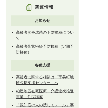
とじる
関連情報
とじる
お知らせ
高齢者肺炎球菌の予防接種につい
て
高齢者帯状疱疹予防接種（定期予
防接種）
各種支援
高齢者に関する相談は「宇美町地
域包括支援センター」へ
粕屋地区在宅医療・介護連携推進
事業 住民講座
「認知症の人の捜してメール」事