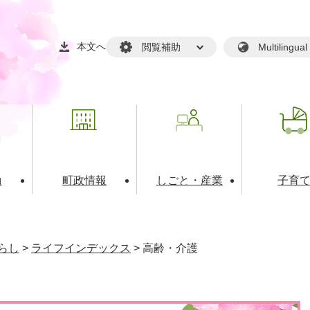
本文へ
閲覧補助
Multilin
動
町政情報
しごと・産業
子育
戸籍・マイナンバー
・生涯学習
税金・料金(個人向け）
文化・スポーツ
広報
税金（事業者向け）
らし
>
ライフインデックス
>
高齢・介護
境・衛生
るさと納税
上下水道
職員採用情報
・開発
人権・男女共同参画・平