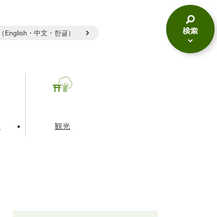
gual（English・中文・한글）
検
索
メ
ニ
ュ
ー
て
観光
とじる
とじる
とじる
和