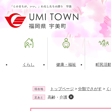
ペ
メ
ー
ニ
ジ
ュ
の
ー
先
を
頭
飛
で
ば
す
し
。
て
本
文
くらし
健康・福祉
町民活
へ
ライフインデックス
福祉・介護
地域コミュニティ
町の概要
入札・発注情報
住民票・
健康
社会教育
町政運営
産業振興
トップページ
>
分類でさがす
>
く
現在地
保険・年金
共働・ボランティア
歴史と文化財
広告事業
ごみ・環
施設案内
企業版ふ
高齢・介護
足あと
道路・交通・住まい
財政・管財情報
都市計画
本