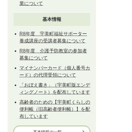
業について
基本情報
R8年度 宇美町福祉サポーター
養成講座の受講者募集について
R8年度 介護予防教室の参加者
募集について
マイナンバーカード（個人番号カ
ード）の代理受領について
「おぼえ書き」（宇美町版エンデ
ィングノート）を配布しています
高齢者のための【宇美町くらしの
便利帳（旧高齢者便利帳）】を配
布しています