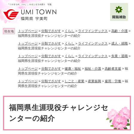
ペ
メ
ー
ニ
ジ
ュ
の
ー
先
を
トップページ
>
分類でさがす
>
くらし
>
ライフインデックス
>
高齢・介護
>
現在地
頭
飛
福岡県生涯現役チャレンジセンターの紹介
で
ば
トップページ
>
分類でさがす
>
くらし
>
ライフインデックス
>
成人・就職
>
拡大
文字サイズ
標準
す
し
福岡県生涯現役チャレンジセンターの紹介
。
て
トップページ
>
分類でさがす
>
くらし
>
ライフインデックス
>
失業・退職
>
背景色変更
白
黒
青
本
福岡県生涯現役チャレンジセンターの紹介
文
トップページ
>
分類でさがす
>
健康・福祉
>
福祉・介護
>
高齢者支援
>
福
へ
Multilingual（English・中文・한글）
岡県生涯現役チャレンジセンターの紹介
トップページ
>
分類でさがす
>
しごと・産業
>
産業振興
>
雇用・労働
>
福
岡県生涯現役チャレンジセンターの紹介
本
文
福岡県生涯現役チャレンジセ
ンターの紹介