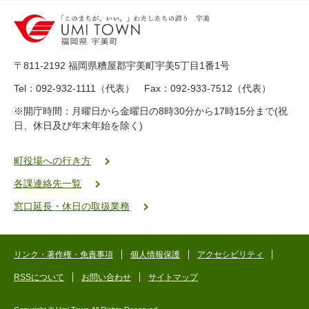
0
-
8
9
〒811-2192 福岡県糟屋郡宇美町宇美5丁目1番1号
8
-
Tel：092-932-1111（代表） Fax：092-933-7512（代表）
2
※開庁時間：月曜日から金曜日の8時30分から17時15分まで(祝
5
日、休日及び年末年始を除く)
5
ヤ
ク
町役場への行き方
バ
各課連絡先一覧
二
ゴ
窓口延長・休日の取扱業務
ー
ゴ
ー
リンク・著作権・免責事項
個人情報保護
アクセシビリティ
RSSについて
お問い合わせ
サイトマップ