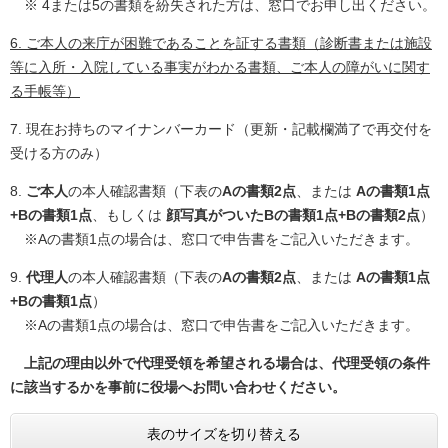
※ 4または5の書類を紛失された方は、窓口でお申し出ください。
6. ご本人の来庁が困難であることを証する書類（診断書または施設
等に入所・入院している事実がわかる書類、ご本人の障がいに関す
る手帳等）
7. 現在お持ちのマイナンバーカード（更新・記載欄満了で再交付を
受ける方のみ）
8.
ご本人
の本人確認書類（下表の
Aの書類2点
、または
Aの書類1点
+Bの書類1点
、もしくは
顔写真がついたBの書類1点+Bの書類2点
）
※Aの書類1点の場合は、窓口で申告書をご記入いただきます。
9.
代理人
の本人確認書類（下表の
Aの書類2点
、または
Aの書類1点
+Bの書類1点
）​
※Aの書類1点の場合は、窓口で申告書をご記入いただきます。
上記の理由以外で代理受領を希望される場合は、代理受領の条件
に該当するかを事前に役場へお問い合わせください。
表のサイズを切り替える