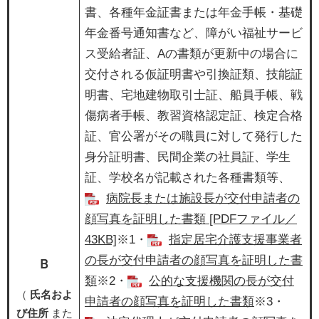
書、各種年金証書または年金手帳・基礎
年金番号通知書など、障がい福祉サービ
ス受給者証、Aの書類が更新中の場合に
交付される仮証明書や引換証類、技能証
明書、宅地建物取引士証、船員手帳、戦
傷病者手帳、教習資格認定証、検定合格
証、官公署がその職員に対して発行した
身分証明書、民間企業の社員証、学生
証、学校名が記載された各種書類等、
病院長または施設長が交付申請者の
顔写真を証明した書類 [PDFファイル／
43KB]
※1・​
指定居宅介護支援事業者
の長が交付申請者の顔写真を証明した書
Ｂ
類
※2・
公的な支援機関の長が交付
（
氏名およ
申請者の顔写真を証明した書類
​​※3・​
び住所
また