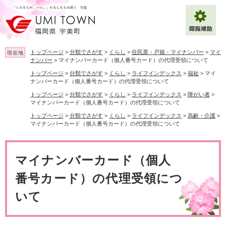
ペ
メ
ー
ニ
ジ
ュ
の
ー
先
を
トップページ
>
分類でさがす
>
くらし
>
住民票・戸籍・マイナンバー
>
マイ
現在地
頭
飛
ナンバー
>
マイナンバーカード（個人番号カード）の代理受領について
で
ば
トップページ
>
分類でさがす
>
くらし
>
ライフインデックス
>
福祉
>
マイ
拡大
文字サイズ
標準
す
し
ナンバーカード（個人番号カード）の代理受領について
。
て
トップページ
>
分類でさがす
>
くらし
>
ライフインデックス
>
障がい者
>
背景色変更
白
黒
青
本
マイナンバーカード（個人番号カード）の代理受領について
文
トップページ
>
分類でさがす
>
くらし
>
ライフインデックス
>
高齢・介護
>
へ
Multilingual（English・中文・한글）
マイナンバーカード（個人番号カード）の代理受領について
本
文
マイナンバーカード（個人
番号カード）の代理受領につ
いて