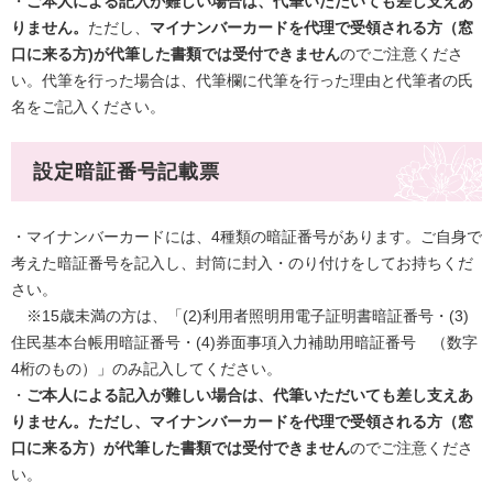
・
ご本人による記入が難しい場合は、代筆いただいても差し支えあ
りません。
ただし、
マイナンバーカードを代理で受領される方（窓
口に来る方)が代筆した書類では受付できません
のでご注意くださ
い。代筆を行った場合は、代筆欄に代筆を行った理由と代筆者の氏
名をご記入ください。
​​設定暗証番号記載票
・マイナンバーカードには、4種類の暗証番号があります。ご自身で
考えた暗証番号を記入し、封筒に封入・のり付けをしてお持ちくだ
さい。
※15歳未満の方は、「(2)利用者照明用電子証明書暗証番号・(3)
住民基本台帳用暗証番号・(4)券面事項入力補助用暗証番号 （数字
4桁のもの）」のみ記入してください。
・
ご本人による記入が難しい場合は、代筆いただいても差し支えあ
りません。ただし、マイナンバーカードを代理で受領される方（窓
口に来る方）が代筆した書類では受付できません
のでご注意くださ
い。