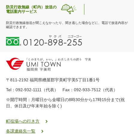
防災行政無線（町内）放送の
電話案内サービス
防災行政無線放送が聞こえなかったり、聞き逃した場合などに、電話で放送内容が
確認できます。
0
1
2
0
-
8
9
〒811-2192 福岡県糟屋郡宇美町宇美5丁目1番1号
8
-
Tel：092-932-1111（代表） Fax：092-933-7512（代表）
2
※開庁時間：月曜日から金曜日の8時30分から17時15分まで(祝
5
日、休日及び年末年始を除く)
5
ヤ
ク
町役場への行き方
バ
各課連絡先一覧
二