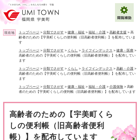
ペ
メ
ー
ニ
ジ
ュ
の
ー
先
を
トップページ
>
分類でさがす
>
健康・福祉
>
福祉・介護
>
高齢者支援
>
高
現在地
頭
飛
齢者のための【宇美町くらしの便利帳（旧高齢者便利帳）】を配布していま
で
ば
す
拡大
文字サイズ
標準
す
し
トップページ
>
分類でさがす
>
くらし
>
ライフインデックス
>
健康・医療
>
。
て
高齢者のための【宇美町くらしの便利帳（旧高齢者便利帳）】を配布してい
ます
背景色変更
白
黒
青
本
文
トップページ
>
分類でさがす
>
くらし
>
ライフインデックス
>
高齢・介護
>
高齢者のための【宇美町くらしの便利帳（旧高齢者便利帳）】を配布してい
へ
Multilingual（English・中文・한글）
ます
トップページ
>
分類でさがす
>
健康・福祉
>
福祉・介護
>
介護保険
>
高齢
者のための【宇美町くらしの便利帳（旧高齢者便利帳）】を配布しています
本
文
高齢者のための【宇美町くら
しの便利帳（旧高齢者便利
帳）】を配布しています