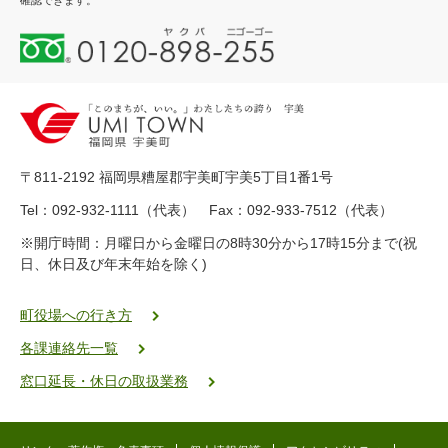
確認できます。
0
1
2
0
-
8
9
〒811-2192 福岡県糟屋郡宇美町宇美5丁目1番1号
8
-
Tel：092-932-1111（代表） Fax：092-933-7512（代表）
2
※開庁時間：月曜日から金曜日の8時30分から17時15分まで(祝
5
日、休日及び年末年始を除く)
5
ヤ
ク
町役場への行き方
バ
各課連絡先一覧
二
ゴ
窓口延長・休日の取扱業務
ー
ゴ
ー