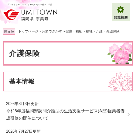
ペ
メ
ー
ニ
ジ
ュ
の
ー
先
を
トップページ
>
分類でさがす
>
健康・福祉
>
福祉・介護
>
介護保険
現在地
頭
飛
で
ば
本
拡大
文字サイズ
標準
す
し
文
介護保険
。
て
背景色変更
白
黒
青
本
文
へ
Multilingual（English・中文・한글）
基本情報
2026年8月3日更新
令和8年度福岡県訪問介護型の生活支援サービス(A型)従業者養
成研修の開催について
2026年7月27日更新