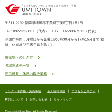
0
-
8
9
〒811-2192 福岡県糟屋郡宇美町宇美5丁目1番1号
8
-
Tel：092-932-1111（代表） Fax：092-933-7512（代表）
2
※開庁時間：月曜日から金曜日の8時30分から17時15分まで(祝
5
日、休日及び年末年始を除く)
5
ヤ
ク
町役場への行き方
バ
各課連絡先一覧
二
ゴ
窓口延長・休日の取扱業務
ー
ゴ
ー
リンク・著作権・免責事項
個人情報保護
アクセシビリティ
RSSについて
お問い合わせ
サイトマップ
Copyright © Umi Town.All Rights Reserved.