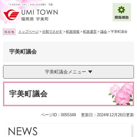
ペ
メ
ー
ニ
ジ
ュ
の
ー
先
を
トップページ
>
分類でさがす
>
町政情報
>
町政運営
>
議会
>
宇美町議会
現在地
頭
飛
で
ば
拡大
文字サイズ
標準
す
し
宇美町議会
。
て
背景色変更
白
黒
青
本
文
宇美町議会メニュー
へ
Multilingual（English・中文・한글）
本
文
宇美町議会
ページID：0055349
更新日：2024年12月26日更新