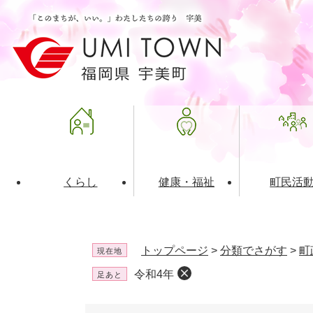
ペ
メ
ー
ニ
ジ
ュ
の
ー
先
を
頭
飛
で
ば
す
し
。
て
本
文
くらし
健康・福祉
町民活
へ
ライフインデックス
福祉・介護
地域コミュニティ
町の概要
入札・発注情報
住民票・
健康
社会教育
町政運営
産業振興
トップページ
>
分類でさがす
>
町
現在地
保険・年金
共働・ボランティア
歴史と文化財
広告事業
ごみ・環
施設案内
企業版ふ
令和4年
足あと
道路・交通・住まい
財政・管財情報
都市計画