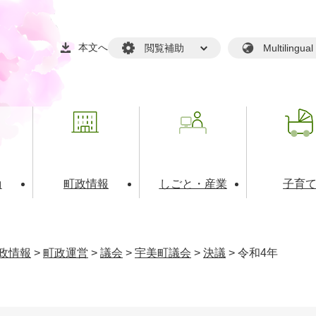
本文へ
閲覧補助
Multilin
動
町政情報
しごと・産業
子育
戸籍・マイナンバー
・生涯学習
税金・料金(個人向け）
文化・スポーツ
広報
税金（事業者向け）
政情報
>
町政運営
>
議会
>
宇美町議会
>
決議
>
令和4年
境・衛生
るさと納税
上下水道
職員採用情報
・開発
人権・男女共同参画・平