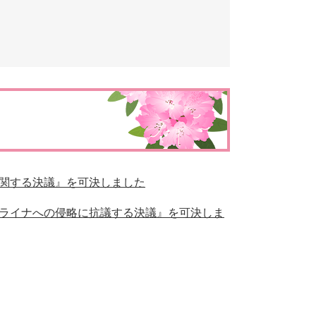
とじる
とじる
関する決議』を可決しました
ライナへの侵略に抗議する決議』を可決しま