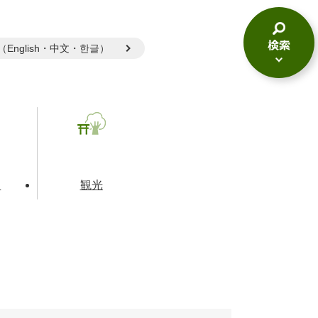
gual（English・中文・한글）
検
索
メ
ニ
ュ
ー
て
観光
とじる
とじる
とじる
和