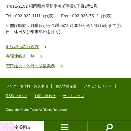
9
〒811-2192 福岡県糟屋郡宇美町宇美5丁目1番1号
8
-
Tel：092-932-1111（代表） Fax：092-933-7512（代表）
2
※開庁時間：月曜日から金曜日の8時30分から17時15分まで(祝
5
日、休日及び年末年始を除く)
5
ヤ
ク
町役場への行き方
バ
各課連絡先一覧
二
ゴ
窓口延長・休日の取扱業務
ー
ゴ
ー
リンク・著作権・免責事項
個人情報保護
アクセシビリティ
RSSについて
お問い合わせ
サイトマップ
Copyright © Umi Town.All Rights Reserved.