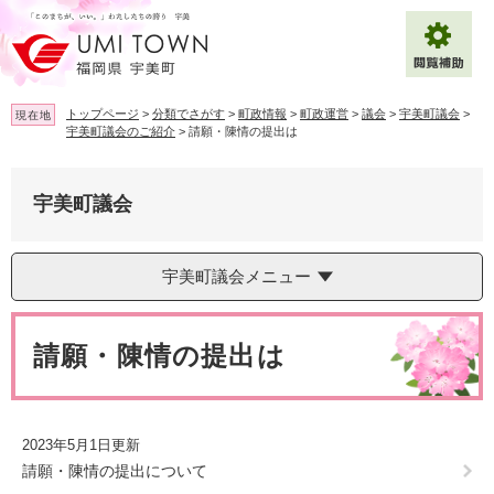
ペ
メ
ー
ニ
ジ
ュ
の
ー
先
を
トップページ
>
分類でさがす
>
町政情報
>
町政運営
>
議会
>
宇美町議会
>
現在地
頭
飛
宇美町議会のご紹介
>
請願・陳情の提出は
で
ば
拡大
文字サイズ
標準
す
し
。
て
宇美町議会
背景色変更
白
黒
青
本
文
へ
Multilingual（English・中文・한글）
宇美町議会メニュー
本
文
請願・陳情の提出は
2023年5月1日更新
請願・陳情の提出について