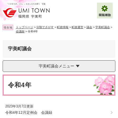
ペ
メ
ー
ニ
ジ
ュ
の
ー
先
を
トップページ
>
分類でさがす
>
町政情報
>
町政運営
>
議会
>
宇美町議会
>
現在地
頭
飛
会議録
>
令和4年
で
ば
拡大
文字サイズ
標準
す
し
。
て
宇美町議会
背景色変更
白
黒
青
本
文
へ
Multilingual（English・中文・한글）
宇美町議会メニュー
本
文
令和4年
2023年3月7日更新
令和4年12月定例会 会議録