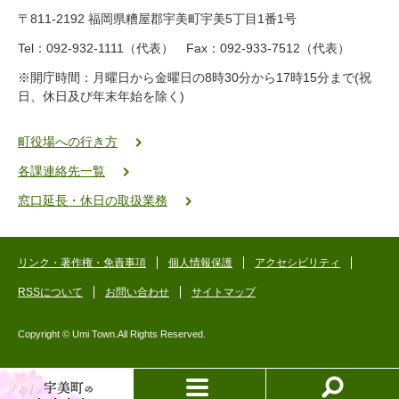
9
〒811-2192 福岡県糟屋郡宇美町宇美5丁目1番1号
8
-
Tel：092-932-1111（代表） Fax：092-933-7512（代表）
2
※開庁時間：月曜日から金曜日の8時30分から17時15分まで(祝
5
日、休日及び年末年始を除く)
5
ヤ
ク
町役場への行き方
バ
各課連絡先一覧
二
ゴ
窓口延長・休日の取扱業務
ー
ゴ
ー
リンク・著作権・免責事項
個人情報保護
アクセシビリティ
RSSについて
お問い合わせ
サイトマップ
Copyright © Umi Town.All Rights Reserved.