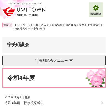
ペ
メ
ー
ニ
ジ
ュ
の
ー
先
を
トップページ
>
分類でさがす
>
町政情報
>
町政運営
>
議会
>
宇美町議会
>
現在地
頭
飛
行政視察報告
>
令和4年度
で
ば
拡大
文字サイズ
標準
す
し
。
て
宇美町議会
背景色変更
白
黒
青
本
文
へ
Multilingual（English・中文・한글）
宇美町議会メニュー
本
文
令和4年度
2023年1月4日更新
令和4年度 行政視察報告