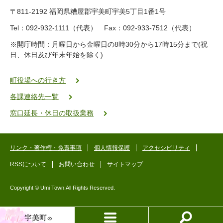
9
〒811-2192 福岡県糟屋郡宇美町宇美5丁目1番1号
8
-
Tel：092-932-1111（代表） Fax：092-933-7512（代表）
2
※開庁時間：月曜日から金曜日の8時30分から17時15分まで(祝
5
日、休日及び年末年始を除く)
5
ヤ
ク
町役場への行き方
バ
各課連絡先一覧
二
ゴ
窓口延長・休日の取扱業務
ー
ゴ
ー
リンク・著作権・免責事項
個人情報保護
アクセシビリティ
RSSについて
お問い合わせ
サイトマップ
Copyright © Umi Town.All Rights Reserved.