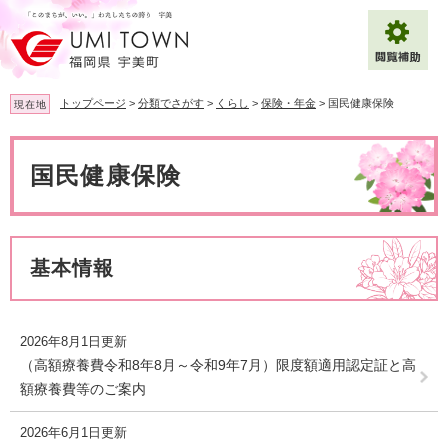
ペ
メ
ー
ニ
ジ
ュ
の
ー
先
を
トップページ
>
分類でさがす
>
くらし
>
保険・年金
>
国民健康保険
現在地
頭
飛
で
ば
本
拡大
文字サイズ
標準
す
し
文
国民健康保険
。
て
背景色変更
白
黒
青
本
文
へ
Multilingual（English・中文・한글）
基本情報
2026年8月1日更新
（高額療養費令和8年8月～令和9年7月）限度額適用認定証と高
額療養費等のご案内
2026年6月1日更新