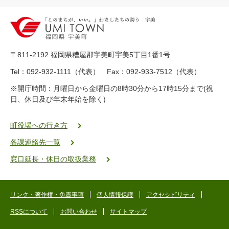
2
0
-
8
9
〒811-2192 福岡県糟屋郡宇美町宇美5丁目1番1号
8
-
Tel：092-932-1111（代表） Fax：092-933-7512（代表）
2
※開庁時間：月曜日から金曜日の8時30分から17時15分まで(祝
5
日、休日及び年末年始を除く)
5
ヤ
ク
町役場への行き方
バ
各課連絡先一覧
二
ゴ
窓口延長・休日の取扱業務
ー
ゴ
ー
リンク・著作権・免責事項
個人情報保護
アクセシビリティ
RSSについて
お問い合わせ
サイトマップ