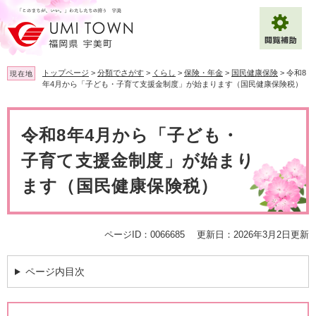
ペ
メ
ー
ニ
ジ
ュ
の
ー
先
を
トップページ
>
分類でさがす
>
くらし
>
保険・年金
>
国民健康保険
>
令和8
現在地
頭
飛
年4月から「子ども・子育て支援金制度」が始まります（国民健康保険税）
で
ば
拡大
文字サイズ
標準
す
し
本
。
て
文
令和8年4月から「子ども・
背景色変更
白
黒
青
本
文
子育て支援金制度」が始まり
へ
Multilingual（English・中文・한글）
ます（国民健康保険税）
ページID：0066685
更新日：2026年3月2日更新
ページ内目次