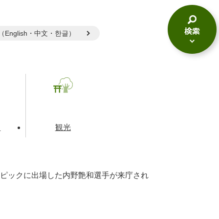
gual（English・中文・한글）
検
索
メ
ニ
ュ
ー
て
観光
ピックに出場した内野艶和選手が来庁され
とじる
とじる
とじる
和