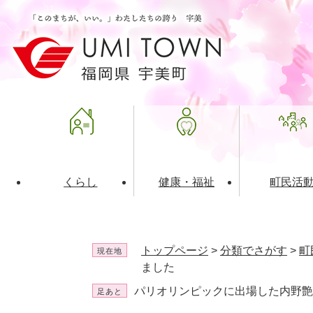
ペ
メ
ー
ニ
ジ
ュ
の
ー
先
を
頭
飛
で
ば
す
し
。
て
本
文
くらし
健康・福祉
町民活
へ
ライフインデックス
福祉・介護
地域コミュニティ
町の概要
入札・発注情報
住民票・
健康
社会教育
町政運営
産業振興
トップページ
>
分類でさがす
>
町
現在地
保険・年金
共働・ボランティア
歴史と文化財
広告事業
ごみ・環
施設案内
企業版ふ
ました
パリオリンピックに出場した内野艶
足あと
道路・交通・住まい
財政・管財情報
都市計画