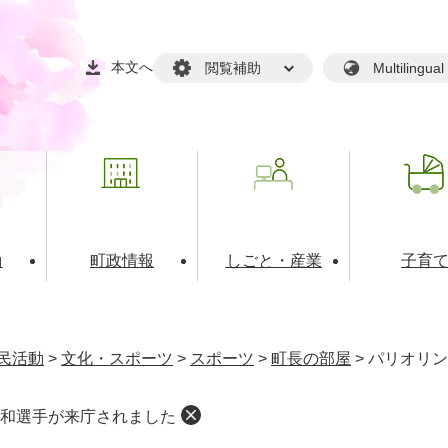
本文へ
閲覧補助
Multilin
動
町政情報
しごと・産業
子育
戸籍・マイナンバー
・生涯学習
税金・料金(個人向け）
文化・スポーツ
広報
税金（事業者向け）
民活動
>
文化・スポーツ
>
スポーツ
>
町長の部屋
>
パリオリン
境・衛生
るさと納税
上下水道
職員採用情報
和選手が来庁されました
・開発
人権・男女共同参画・平