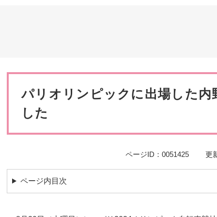
災・安全
本
文
パリオリンピックに出場した内
した
ページID：0051425
更新
ページ内目次