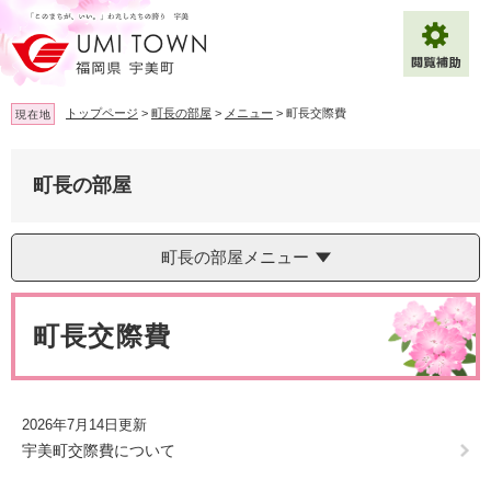
ペ
メ
ー
ニ
ジ
ュ
の
ー
先
を
トップページ
>
町長の部屋
>
メニュー
>
町長交際費
現在地
頭
飛
で
ば
拡大
文字サイズ
標準
す
し
町長の部屋
。
て
背景色変更
白
黒
青
本
文
町長の部屋メニュー
へ
Multilingual（English・中文・한글）
本
文
町長交際費
2026年7月14日更新
宇美町交際費について