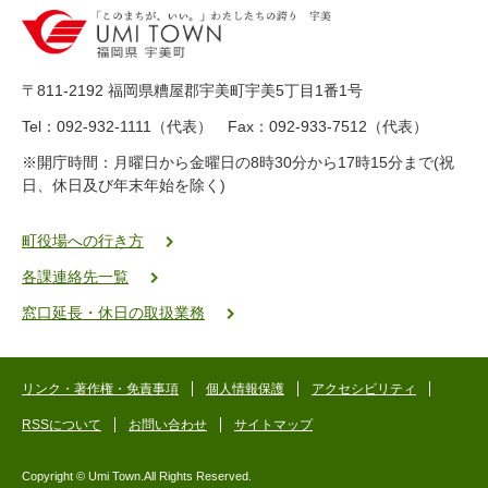
0
-
8
9
〒811-2192 福岡県糟屋郡宇美町宇美5丁目1番1号
8
-
Tel：092-932-1111（代表） Fax：092-933-7512（代表）
2
※開庁時間：月曜日から金曜日の8時30分から17時15分まで(祝
5
日、休日及び年末年始を除く)
5
ヤ
ク
町役場への行き方
バ
各課連絡先一覧
二
ゴ
窓口延長・休日の取扱業務
ー
ゴ
ー
リンク・著作権・免責事項
個人情報保護
アクセシビリティ
RSSについて
お問い合わせ
サイトマップ
Copyright © Umi Town.All Rights Reserved.