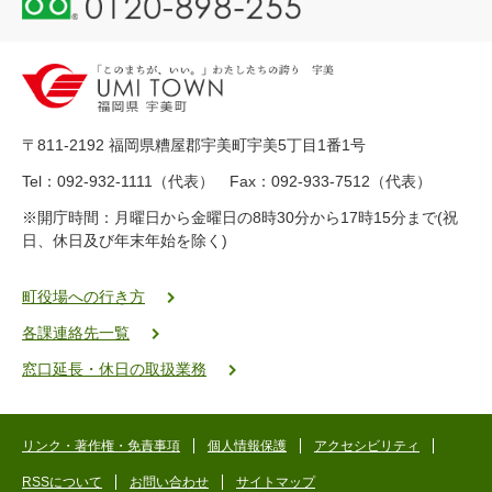
1
2
0
-
8
9
〒811-2192 福岡県糟屋郡宇美町宇美5丁目1番1号
8
-
Tel：092-932-1111（代表） Fax：092-933-7512（代表）
2
※開庁時間：月曜日から金曜日の8時30分から17時15分まで(祝
5
日、休日及び年末年始を除く)
5
ヤ
ク
町役場への行き方
バ
各課連絡先一覧
二
ゴ
窓口延長・休日の取扱業務
ー
ゴ
ー
リンク・著作権・免責事項
個人情報保護
アクセシビリティ
RSSについて
お問い合わせ
サイトマップ