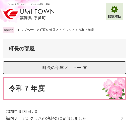
ペ
メ
ー
ニ
ジ
ュ
の
ー
先
を
トップページ
>
町長の部屋
>
トピックス
>
令和７年度
現在地
頭
飛
で
ば
拡大
文字サイズ
標準
す
し
町長の部屋
。
て
背景色変更
白
黒
青
本
文
町長の部屋メニュー
へ
Multilingual（English・中文・한글）
本
文
令和７年度
2026年3月28日更新
福岡Ｊ・アンクラスの決起会に参加しました