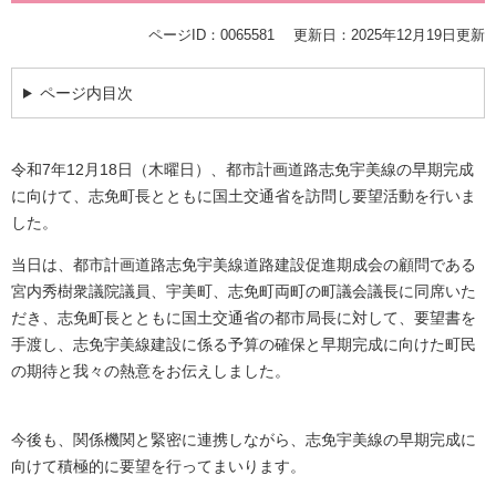
ページID：0065581
更新日：2025年12月19日更新
ページ内目次
令和7年12月18日（木曜日）、都市計画道路志免宇美線の早期完成
に向けて、志免町長とともに国土交通省を訪問し要望活動を行いま
した。
当日は、都市計画道路志免宇美線道路建設促進期成会の顧問である
宮内秀樹衆議院議員、宇美町、志免町両町の町議会議長に同席いた
だき、志免町長とともに国土交通省の都市局長に対して、要望書を
手渡し、志免宇美線建設に係る予算の確保と早期完成に向けた町民
の期待と我々の熱意をお伝えしました。
今後も、関係機関と緊密に連携しながら、志免宇美線の早期完成に
向けて積極的に要望を行ってまいります。