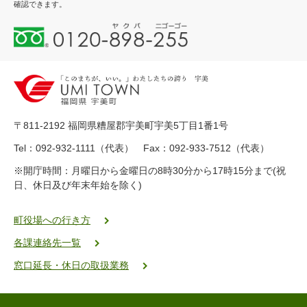
確認できます。
0
1
2
0
-
8
9
〒811-2192 福岡県糟屋郡宇美町宇美5丁目1番1号
8
-
Tel：092-932-1111（代表） Fax：092-933-7512（代表）
2
※開庁時間：月曜日から金曜日の8時30分から17時15分まで(祝
5
日、休日及び年末年始を除く)
5
ヤ
ク
町役場への行き方
バ
各課連絡先一覧
二
ゴ
窓口延長・休日の取扱業務
ー
ゴ
ー