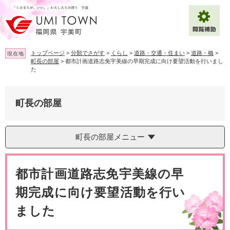
ペ
メ
ー
ニ
ジ
ュ
の
ー
先
を
トップページ
>
分類でさがす
>
くらし
>
道路・交通・住まい
>
道路・橋
>
現在地
頭
飛
町長の部屋
>
都市計画道路志免宇美線の早期完成に向け要望活動を行いまし
で
ば
た
拡大
文字サイズ
標準
す
し
。
て
背景色変更
白
黒
青
本
町長の部屋
文
へ
Multilingual（English・中文・한글）
町長の部屋メニュー
本
文
都市計画道路志免宇美線の早
期完成に向け要望活動を行い
ました