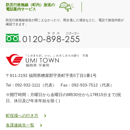
防災行政無線（町内）放送の
電話案内サービス
防災行政無線放送が聞こえなかったり、聞き逃した場合などに、電話で放送内容が
確認できます。
0
1
2
0
-
8
9
〒811-2192 福岡県糟屋郡宇美町宇美5丁目1番1号
8
-
Tel：092-932-1111（代表） Fax：092-933-7512（代表）
2
※開庁時間：月曜日から金曜日の8時30分から17時15分まで(祝
5
日、休日及び年末年始を除く)
5
ヤ
ク
町役場への行き方
バ
各課連絡先一覧
二