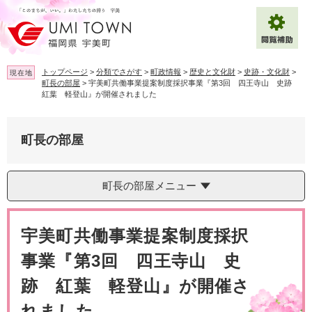
ペ
メ
ー
ニ
ジ
ュ
の
ー
先
を
トップページ
>
分類でさがす
>
町政情報
>
歴史と文化財
>
史跡・文化財
>
現在地
頭
飛
町長の部屋
>
宇美町共働事業提案制度採択事業『第3回 四王寺山 史跡
で
ば
紅葉 軽登山』が開催されました
拡大
文字サイズ
標準
す
し
。
て
背景色変更
白
黒
青
本
町長の部屋
文
へ
Multilingual（English・中文・한글）
町長の部屋メニュー
本
文
宇美町共働事業提案制度採択
事業『第3回 四王寺山 史
跡 紅葉 軽登山』が開催さ
れました