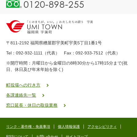
0
1
2
0
-
8
9
〒811-2192 福岡県糟屋郡宇美町宇美5丁目1番1号
8
-
Tel：092-932-1111（代表） Fax：092-933-7512（代表）
2
※開庁時間：月曜日から金曜日の8時30分から17時15分まで(祝
5
日、休日及び年末年始を除く)
5
ヤ
ク
町役場への行き方
バ
各課連絡先一覧
二
ゴ
窓口延長・休日の取扱業務
ー
ゴ
ー
リンク・著作権・免責事項
個人情報保護
アクセシビリティ
RSSについて
お問い合わせ
サイトマップ