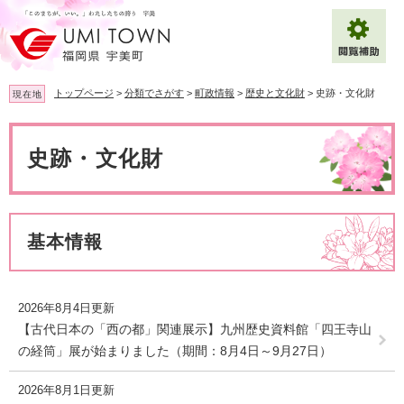
ペ
メ
ー
ニ
ジ
ュ
の
ー
先
を
トップページ
>
分類でさがす
>
町政情報
>
歴史と文化財
>
史跡・文化財
現在地
頭
飛
で
ば
本
拡大
文字サイズ
標準
す
し
文
史跡・文化財
。
て
背景色変更
白
黒
青
本
文
へ
Multilingual（English・中文・한글）
基本情報
2026年8月4日更新
【古代日本の「西の都」関連展示】九州歴史資料館「四王寺山
の経筒」展が始まりました（期間：8月4日～9月27日）
2026年8月1日更新