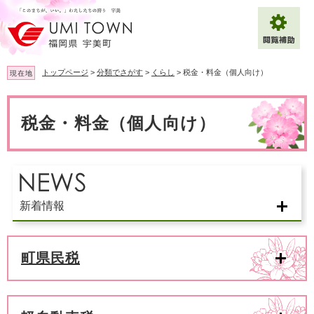
ペ
メ
ー
ニ
ジ
ュ
の
ー
先
を
トップページ
>
分類でさがす
>
くらし
>
税金・料金（個人向け）
現在地
頭
飛
で
ば
本
拡大
文字サイズ
標準
す
し
文
税金・料金（個人向け）
。
て
背景色変更
白
黒
青
本
文
へ
Multilingual（English・中文・한글）
新着情報
町県民税