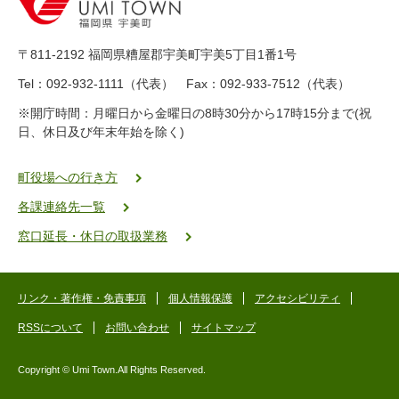
-
8
9
〒811-2192 福岡県糟屋郡宇美町宇美5丁目1番1号
8
-
Tel：092-932-1111（代表） Fax：092-933-7512（代表）
2
※開庁時間：月曜日から金曜日の8時30分から17時15分まで(祝
5
日、休日及び年末年始を除く)
5
ヤ
ク
町役場への行き方
バ
各課連絡先一覧
二
ゴ
窓口延長・休日の取扱業務
ー
ゴ
ー
リンク・著作権・免責事項
個人情報保護
アクセシビリティ
RSSについて
お問い合わせ
サイトマップ
Copyright © Umi Town.All Rights Reserved.