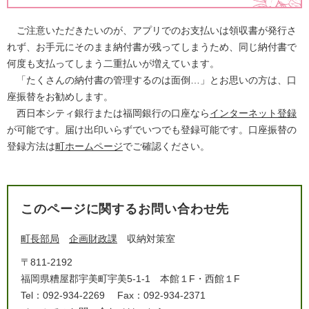
ご注意いただきたいのが、アプリでのお支払いは領収書が発行さ
れず、お手元にそのまま納付書が残ってしまうため、同じ納付書で
何度も支払ってしまう二重払いが増えています。
「たくさんの納付書の管理するのは面倒…」とお思いの方は、口
座振替をお勧めします。
西日本シティ銀行または福岡銀行の口座なら
インターネット登録
が可能です。届け出印いらずでいつでも登録可能です。口座振替の
登録方法は
町ホームページ
でご確認ください。
このページに関するお問い合わせ先
町長部局
企画財政課
収納対策室
〒811-2192
福岡県糟屋郡宇美町宇美5-1-1 本館１F・西館１F
Tel：092-934-2269
Fax：092-934-2371