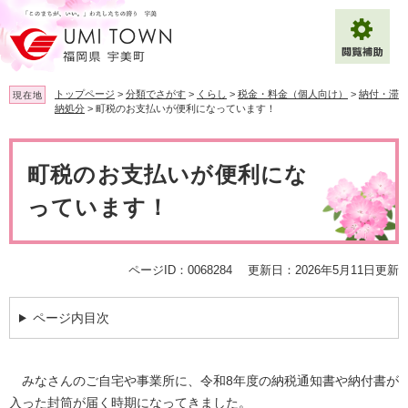
ペ
メ
ー
ニ
ジ
ュ
の
ー
先
を
トップページ
>
分類でさがす
>
くらし
>
税金・料金（個人向け）
>
納付・滞
現在地
頭
飛
納処分
>
町税のお支払いが便利になっています！
で
ば
拡大
文字サイズ
標準
す
し
本
。
て
文
町税のお支払いが便利にな
背景色変更
白
黒
青
本
文
っています！
へ
Multilingual（English・中文・한글）
ページID：0068284
更新日：2026年5月11日更新
ページ内目次
みなさんのご自宅や事業所に、令和8年度の納税通知書や納付書が
入った封筒が届く時期になってきました。