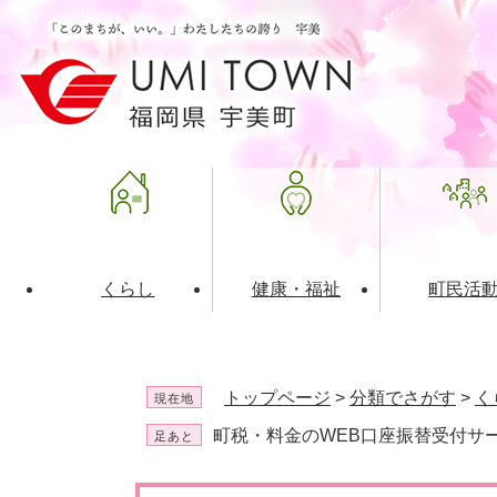
ペ
メ
ー
ニ
ジ
ュ
の
ー
先
を
頭
飛
で
ば
す
し
。
て
本
文
くらし
健康・福祉
町民活
へ
ライフインデックス
福祉・介護
地域コミュニティ
町の概要
入札・発注情報
住民票・
健康
社会教育
町政運営
産業振興
トップページ
>
分類でさがす
>
く
現在地
保険・年金
共働・ボランティア
歴史と文化財
広告事業
ごみ・環
施設案内
企業版ふ
町税・料金のWEB口座振替受付サ
足あと
道路・交通・住まい
財政・管財情報
都市計画
本