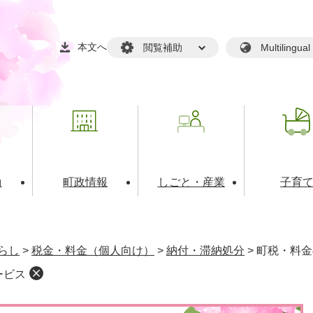
本文へ
閲覧補助
Multilin
動
町政情報
しごと・産業
子育
戸籍・マイナンバー
・生涯学習
税金・料金(個人向け）
文化・スポーツ
広報
税金（事業者向け）
らし
>
税金・料金（個人向け）
>
納付・滞納処分
>
町税・料金
境・衛生
るさと納税
上下水道
職員採用情報
ービス
・開発
人権・男女共同参画・平