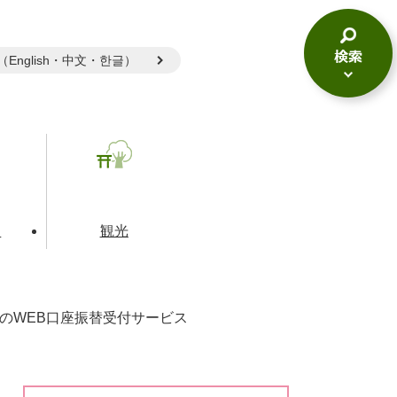
gual（English・中文・한글）
検
索
メ
ニ
ュ
ー
て
観光
のWEB口座振替受付サービス
とじる
とじる
とじる
和