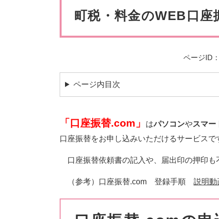
ペット・動物
防犯・防
文
町税・料金のWEB口座
ページID：0
ページ内目次
「口座振替.com」
は
パソコン
や
スマー
口座振替をお申し込みいただけるサービスで
口座振替依頼書の記入や、届出印の押印も
（参考）口座振替.com 登録手順
説明動