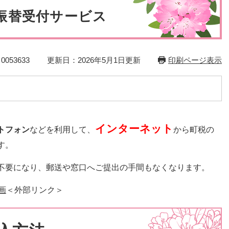
災・安全
振替受付サービス
053633
更新日：2026年5月1日更新
印刷ページ表示
インターネット
トフォン
などを利用して、
から町税の
す。
不要になり、郵送や窓口へご提出の手間もなくなります。
画
＜外部リンク＞