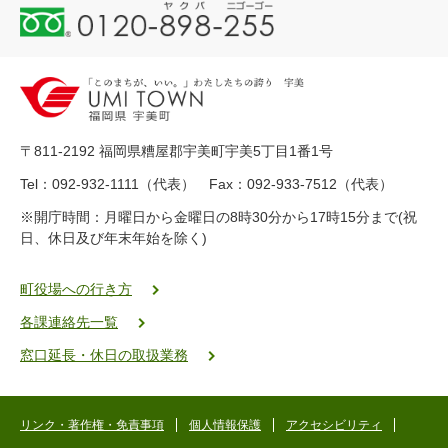
0
1
2
0
-
8
9
〒811-2192 福岡県糟屋郡宇美町宇美5丁目1番1号
8
-
Tel：092-932-1111（代表） Fax：092-933-7512（代表）
2
※開庁時間：月曜日から金曜日の8時30分から17時15分まで(祝
5
日、休日及び年末年始を除く)
5
ヤ
ク
町役場への行き方
バ
各課連絡先一覧
二
ゴ
窓口延長・休日の取扱業務
ー
ゴ
ー
リンク・著作権・免責事項
個人情報保護
アクセシビリティ