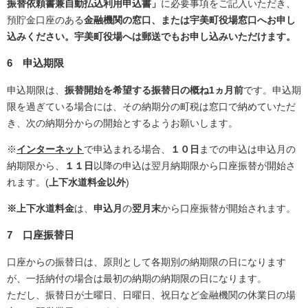
振替依頼書兼自動払込利用申込書」
に必要事項をご記入いただき、
預貯金口座のある
金融機関の窓口、または宇美町役場窓口へお申し
込みください。宇美町役場へは郵送でもお申し込みいただけます。
6 申込期限
申込期限は、
振替開始を希望する振替日の概ね
1
ヵ月前
です。申込期
限を過ぎている場合には、その納期分の町税は窓口で納めていただ
き、次の納期分からの開始とするようお願いします。
※
インターネット
で申込まれる場合、
１０日
までの申込は申込月の
納期限から、
１１日
以降の申込は翌月納期限から口座振替が開始さ
れます。(
上下水道料金以外
)
※上下水道料金
は、
申込月
の
翌月末
から口座振替が開始されます。
7
口座振替日
口座からの振替日は、原則として各期別の納期限の日になります
が、一括納付の場合は最初の納期の納期限の日になります。
ただし、振替日が土曜日、日曜日、祝日など金融機関の休業日の場