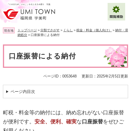
ペ
メ
ー
ニ
ジ
ュ
の
ー
先
を
トップページ
>
分類でさがす
>
くらし
>
税金・料金（個人向け）
>
納付・滞
現在地
頭
飛
納処分
>
口座振替による納付
で
ば
拡大
文字サイズ
標準
す
し
本
。
て
文
口座振替による納付
背景色変更
白
黒
青
本
文
へ
Multilingual（English・中文・한글）
ページID：0053648
更新日：2025年2月5日更新
ページ内目次
町税・料金等の納付には、納め忘れがない口座振替
が便利です。
安全、便利、確実
な
口座振替
をぜひご
利用ください。