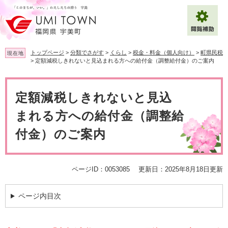
ペ
メ
ー
ニ
ジ
ュ
の
ー
先
を
トップページ
>
分類でさがす
>
くらし
>
税金・料金（個人向け）
>
町県民税
現在地
頭
飛
>
定額減税しきれないと見込まれる方への給付金（調整給付金）のご案内
で
ば
拡大
文字サイズ
標準
す
し
本
。
て
文
定額減税しきれないと見込
背景色変更
白
黒
青
本
文
まれる方への給付金（調整給
へ
Multilingual（English・中文・한글）
付金）のご案内
ページID：0053085
更新日：2025年8月18日更新
ページ内目次