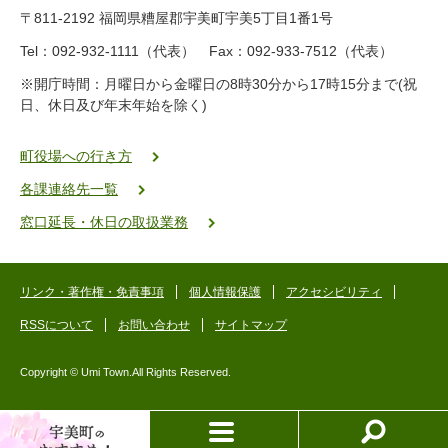
9
〒811-2192 福岡県糟屋郡宇美町宇美5丁目1番1号
8
-
Tel：092-932-1111（代表） Fax：092-933-7512（代表）
2
※開庁時間：月曜日から金曜日の8時30分から17時15分まで(祝
5
日、休日及び年末年始を除く)
5
ヤ
ク
町役場への行き方
バ
各課連絡先一覧
二
ゴ
窓口延長・休日の取扱業務
ー
ゴ
ー
リンク・著作権・免責事項
個人情報保護
アクセシビリティ
RSSについて
お問い合わせ
サイトマップ
Copyright © Umi Town.All Rights Reserved.