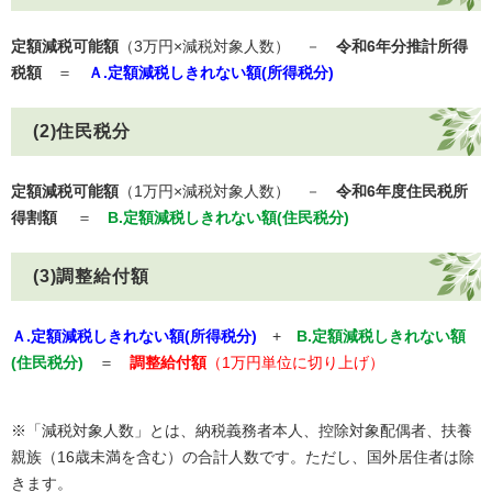
定額減税可能額
（3万円×減税対象人数） －
令和6年分推計所得
税額
＝
Ａ.定額減税しきれない額(所得税分)
(2)住民税分
定額減税可能額
（1万円×減税対象人数） －
令和6年度住民税所
得割額
＝
B.定額減税しきれない額(住民
税分)
(3)調整給付額
Ａ.定額減税しきれない額(所得税分)
+
B.定額減税しきれない額
(住民
税分)
＝
調整給付額
（1万円単位に切り上げ）
※「減税対象人数」とは、納税義務者本人、控除対象配偶者、扶養
親族（16歳未満を含む）の合計人数です。ただし、国外居住者は除
きます。