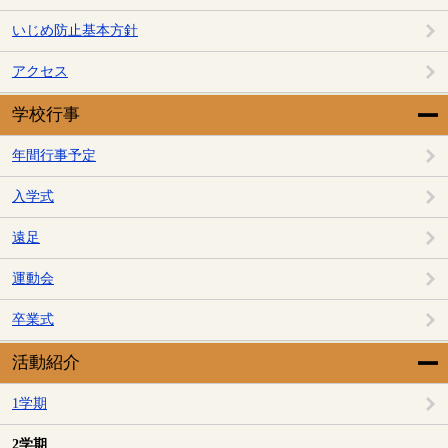
いじめ防止基本方針
アクセス
学校行事
年間行事予定
入学式
遠足
運動会
卒業式
活動紹介
1学期
2学期