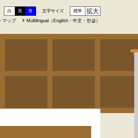
拡大
白
黒
青
文字サイズ
標準
トマップ
Multilingual（English・中文・한글）