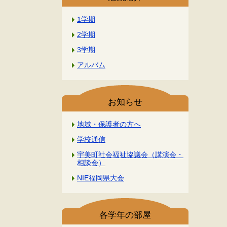
1学期
2学期
3学期
アルバム
お知らせ
地域・保護者の方へ
学校通信
宇美町社会福祉協議会（講演会・
相談会）
NIE福岡県大会
各学年の部屋