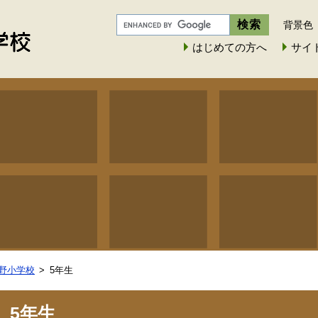
背景色
はじめての方へ
サイ
野小学校
5年生
5年生