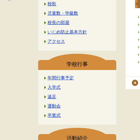
校歌
児童数・学級数
校長の部屋
いじめ防止基本方針
アクセス
学校行事
年間行事予定
入学式
遠足
運動会
卒業式
活動紹介