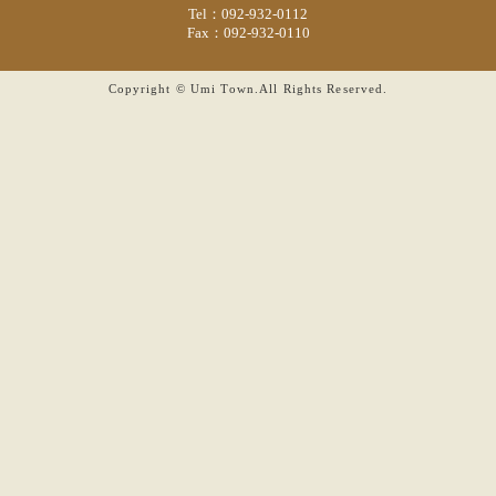
Tel：092-932-0112
Fax：092-932-0110
Copyright © Umi Town.All Rights Reserved.