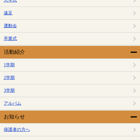
入学式
遠足
運動会
卒業式
活動紹介
1学期
2学期
3学期
アルバム
お知らせ
保護者の方へ