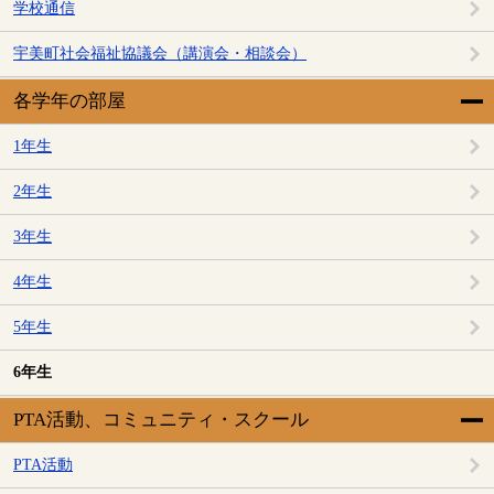
学校通信
宇美町社会福祉協議会（講演会・相談会）
各学年の部屋
1年生
2年生
3年生
4年生
5年生
6年生
PTA活動、コミュニティ・スクール
PTA活動