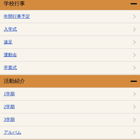
学校行事
年間行事予定
入学式
遠足
運動会
卒業式
活動紹介
1学期
2学期
3学期
アルバム