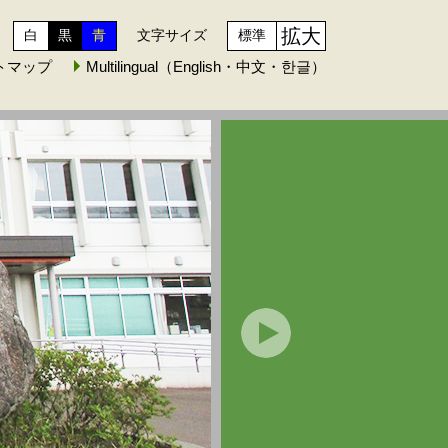
拡大
白
黒
青
文字サイズ
標準
トマップ
Multilingual（English・中文・한글）