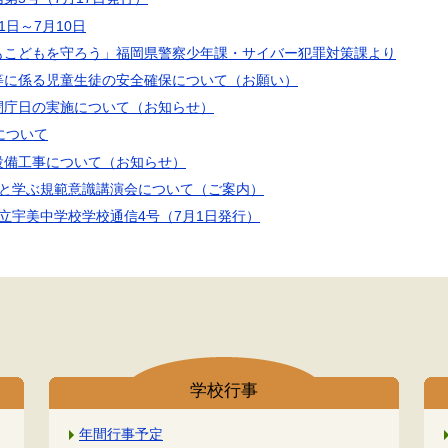
1日～7月10日
もこどもを守ろう」福岡県警察少年課・サイバー犯罪対策課より
等に係る児童生徒の安全確保について（お願い）
閉庁日の実施について（お知らせ）
について
設備工事について（お知らせ）
者と学ぶ規範意識講演会について（ご案内）
立宇美中学校学校通信4号（7月1日発行）
学校行事
年間行事予定