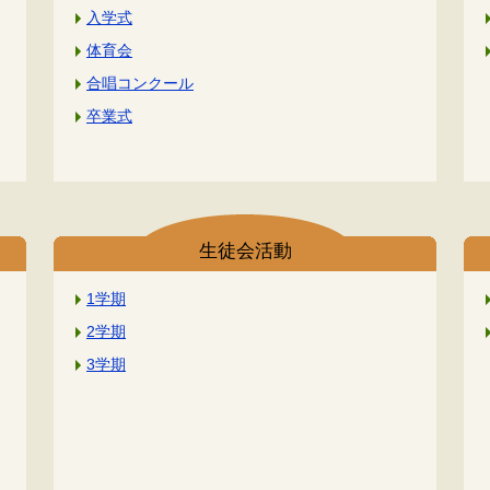
入学式
体育会
合唱コンクール
卒業式
生徒会活動
1学期
2学期
3学期