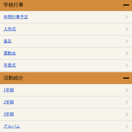
学校行事
年間行事予定
入学式
遠足
運動会
卒業式
活動紹介
1学期
2学期
3学期
アルバム