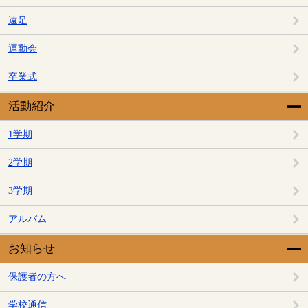
遠足
運動会
卒業式
活動紹介
1学期
2学期
3学期
アルバム
お知らせ
保護者の方へ
学校通信