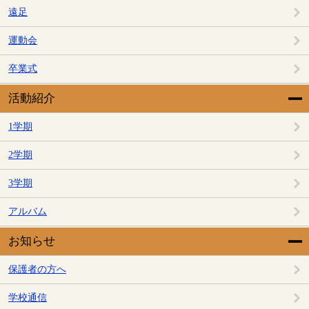
遠足
運動会
卒業式
活動紹介
1学期
2学期
3学期
アルバム
お知らせ
保護者の方へ
学校通信