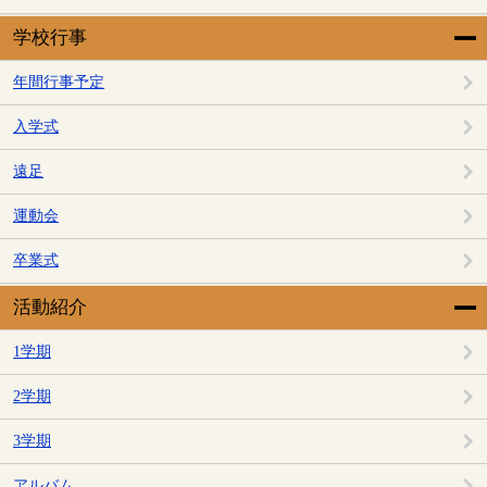
学校行事
年間行事予定
入学式
遠足
運動会
卒業式
活動紹介
1学期
2学期
3学期
アルバム