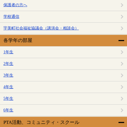
保護者の方へ
学校通信
宇美町社会福祉協議会（講演会・相談会）
各学年の部屋
1年生
2年生
3年生
4年生
5年生
6年生
PTA活動、コミュニティ・スクール