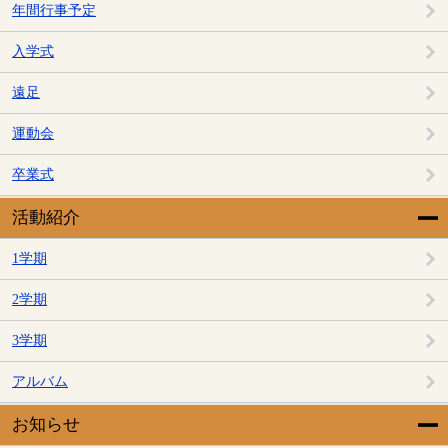
年間行事予定
入学式
遠足
運動会
卒業式
活動紹介
1学期
2学期
3学期
アルバム
お知らせ