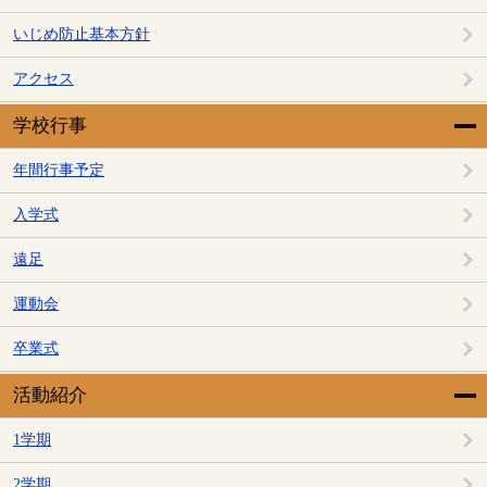
いじめ防止基本方針
アクセス
学校行事
年間行事予定
入学式
遠足
運動会
卒業式
活動紹介
1学期
2学期